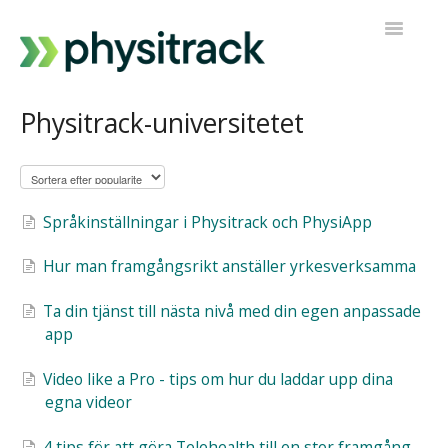
Toggle
Navigatio
Fysitrack
Physitrack-universitetet
PT Direkt
Kontakta support
Språkinställningar i Physitrack och PhysiApp
Hur man framgångsrikt anställer yrkesverksamma
Ta din tjänst till nästa nivå med din egen anpassade
app
Video like a Pro - tips om hur du laddar upp dina
egna videor
4 tips för att göra Telehealth till en stor framgång