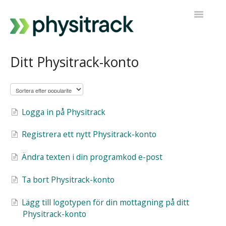
Toggle
Navigatio
Fysitrack
Ditt Physitrack-konto
PT Direkt
Kontakta support
Logga in på Physitrack
Registrera ett nytt Physitrack-konto
Ändra texten i din programkod e-post
Ta bort Physitrack-konto
Lägg till logotypen för din mottagning på ditt
Physitrack-konto