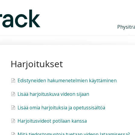
Physitr
Harjoitukset
Edistyneiden hakumenetelmien käyttäminen
Lisää harjoituskuva videon sijaan
Lisää omia harjoituksia ja opetussisältöä
Harjoitusvideot potilaan kanssa
Mitä tiedostomuotoja tuetaan videon lataamisessa?