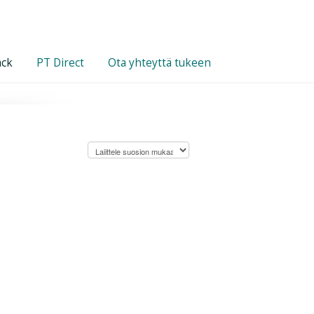
ack
PT Direct
Ota yhteyttä tukeen