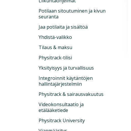
Liikuntaohjelmat
Potilaan sitoutuminen ja kivun
seuranta
Jaa potilaita ja sisältöä
Yhdistä-valikko
Tilaus & maksu
Physitrack-tilisi
Yksityisyys ja turvallisuus
Integroinnit käytäntöjen
hallintajärjestelmiin
Physitrack & sairausvakuutus
Videokonsultaatio ja
etälääketiede
Physitrack University
Vianmääritys