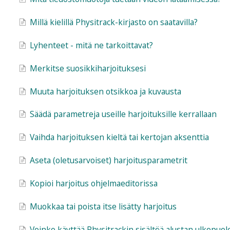
Millä kielillä Physitrack-kirjasto on saatavilla?
Lyhenteet - mitä ne tarkoittavat?
Merkitse suosikkiharjoituksesi
Muuta harjoituksen otsikkoa ja kuvausta
Säädä parametreja useille harjoituksille kerrallaan
Vaihda harjoituksen kieltä tai kertojan aksenttia
Aseta (oletusarvoiset) harjoitusparametrit
Kopioi harjoitus ohjelmaeditorissa
Muokkaa tai poista itse lisätty harjoitus
Voinko käyttää Physitrackin sisältöä alustan ulkopuole