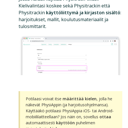
Kielivalintasi koskee sekä Physitrackin että
Physitrackin
käyttöliittymä ja kirjaston sisältö
:
harjoitukset, mallit, koulutusmateriaalit ja
tulosmittarit.
Potilaasi voivat itse
määrittää kielen
, jolla he
näkevät PhysiAppin (ja harjoitusohjelmansa).
Käyttääkö potilaasi PhysiAppia iOS- tai Android-
mobiililaitteellaan? Jos näin on, sovellus
ottaa
automaattisesti
käyttöön
puhelimen