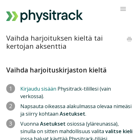
Toggle
Navigatio
Physitrack
Vaihda harjoituksen kieltä tai
kertojan aksenttia
PT Direct
Ota yhteyttä tukeen
Vaihda harjoituskirjaston kieltä
1
Kirjaudu sisään
Physitrack-tilillesi (vain
verkossa).
2
Napsauta oikeassa alakulmassa olevaa nimeäsi
ja siirry kohtaan
Asetukset
.
3
Vuonna
Asetukset
osiossa (yläreunassa),
sinulla on sitten mahdollisuus valita
valitse kieli
jossa haluat käyttää Physitrack-tiliäsi.