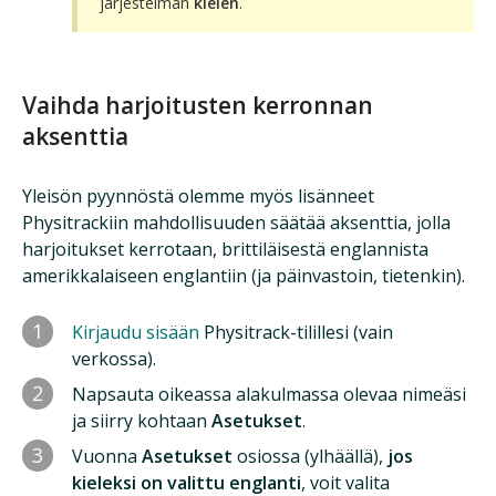
järjestelmän
kielen
.
Vaihda harjoitusten kerronnan
aksenttia
Yleisön pyynnöstä olemme myös lisänneet
Physitrackiin mahdollisuuden säätää aksenttia, jolla
harjoitukset kerrotaan, brittiläisestä englannista
amerikkalaiseen englantiin (ja päinvastoin, tietenkin).
1
Kirjaudu sisään
Physitrack-tilillesi (vain
verkossa).
2
Napsauta oikeassa alakulmassa olevaa nimeäsi
ja siirry kohtaan
Asetukset
.
3
Vuonna
Asetukset
osiossa (ylhäällä),
jos
kieleksi on valittu englanti
, voit valita