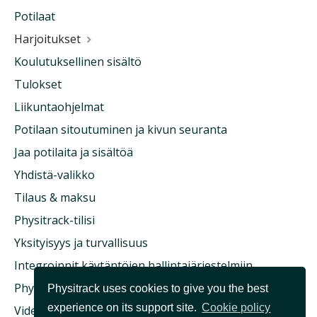
Potilaat
Harjoitukset
Koulutuksellinen sisältö
Tulokset
Liikuntaohjelmat
Potilaan sitoutuminen ja kivun seuranta
Jaa potilaita ja sisältöä
Yhdistä-valikko
Tilaus & maksu
Physitrack-tilisi
Yksityisyys ja turvallisuus
Integroinnit käytäntöjen hallintajärjestelmiin
Physitrack & sairausvakuutus
Physitrack uses cookies to give you the best
experience on its support site.
Cookie policy
Videokonsultaatio ja etälääketiede