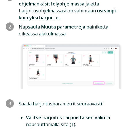
ohjelmankäsittelyohjelmassa
ja että
harjoitusohjelmassasi on vähintään
useampi
kuin yksi harjoitus
.
2
Napsauta
Muuta parametreja
painiketta
oikeassa alakulmassa.
3
Säädä harjoitusparametrit seuraavasti:
Valitse
harjoitus
tai poista sen valinta
napsauttamalla sitä (1).