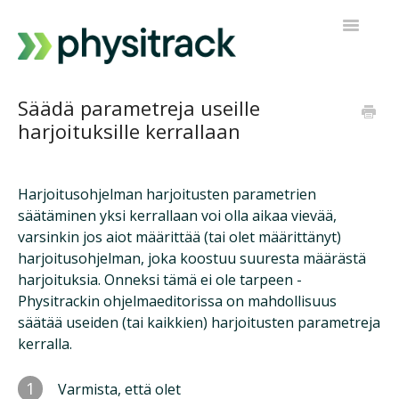
Toggle
Navigatio
Physitrack
Säädä parametreja useille
harjoituksille kerrallaan
PT Direct
Ota yhteyttä tukeen
Harjoitusohjelman harjoitusten parametrien
säätäminen yksi kerrallaan voi olla aikaa vievää,
varsinkin jos aiot määrittää (tai olet määrittänyt)
harjoitusohjelman, joka koostuu suuresta määrästä
harjoituksia. Onneksi tämä ei ole tarpeen -
Physitrackin ohjelmaeditorissa on mahdollisuus
säätää useiden (tai kaikkien) harjoitusten parametreja
kerralla.
1
Varmista, että olet