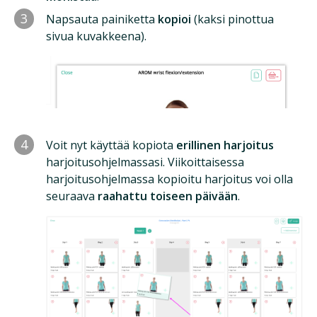
3
Napsauta painiketta
kopioi
(kaksi pinottua
sivua kuvakkeena).
4
Voit nyt käyttää kopiota
erillinen harjoitus
harjoitusohjelmassasi. Viikoittaisessa
harjoitusohjelmassa kopioitu harjoitus voi olla
seuraava
raahattu toiseen päivään
.