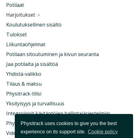
Potilaat
Harjoitukset
Koulutuksellinen sisältö
Tulokset
Liikuntaohjelmat
Potilaan sitoutuminen ja kivun seuranta
Jaa potilaita ja sisältöä
Yhdistä-valikko
Tilaus & maksu
Physitrack-tilisi
Yksityisyys ja turvallisuus
Integroinnit käytäntöjen hallintajärjestelmiin
Physitrack & sairausvakuutus
Physitrack uses cookies to give you the best
experience on its support site.
Cookie policy
Videokonsultaatio ja etälääketiede