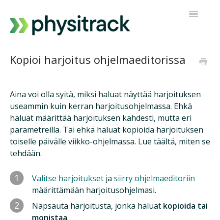
Toggle
Navigatio
Physitrack
Kopioi harjoitus ohjelmaeditorissa
PT Direct
Aina voi olla syitä, miksi haluat näyttää harjoituksen
Ota yhteyttä tukeen
useammin kuin kerran harjoitusohjelmassa. Ehkä
haluat määrittää harjoituksen kahdesti, mutta eri
parametreilla. Tai ehkä haluat kopioida harjoituksen
toiselle päivälle viikko-ohjelmassa. Lue täältä, miten se
tehdään.
1
Valitse harjoitukset
ja
siirry ohjelmaeditoriin
määrittämään harjoitusohjelmasi.
2
Napsauta harjoitusta, jonka haluat
kopioida tai
monistaa
.