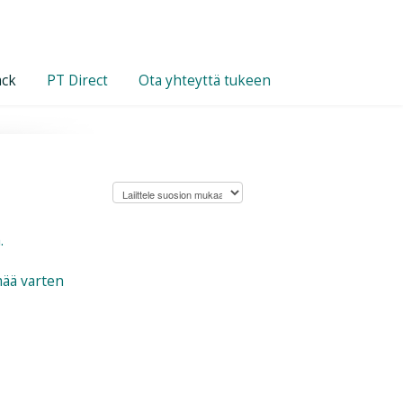
ack
PT Direct
Ota yhteyttä tukeen
.
mää varten