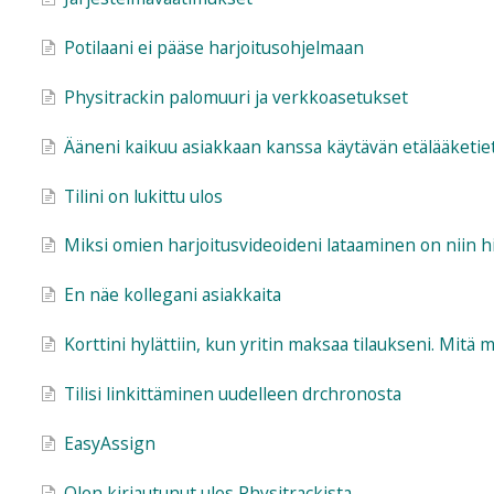
Potilaani ei pääse harjoitusohjelmaan
Physitrackin palomuuri ja verkkoasetukset
Ääneni kaikuu asiakkaan kanssa käytävän etälääketiet
Tilini on lukittu ulos
Miksi omien harjoitusvideoideni lataaminen on niin h
En näe kollegani asiakkaita
Korttini hylättiin, kun yritin maksaa tilaukseni. Mitä 
Tilisi linkittäminen uudelleen drchronosta
EasyAssign
Olen kirjautunut ulos Physitrackista