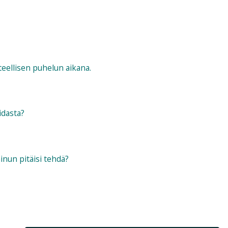
eellisen puhelun aikana.
idasta?
minun pitäisi tehdä?