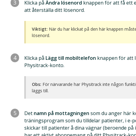
3
Klicka på
Ändra lösenord
knappen för att få ett
att återställa ditt lösenord.
Viktigt:
När du har klickat på den här knappen måste
lösenord.
4
Klicka på
Lägg till mobiltelefon
knappen för att lä
Physitrack-konto.
Obs:
För närvarande har Physitrack inte någon funk
läggs till.
5
Det
namn på mottagningen
som du anger här k
träningsprogram som du tilldelar patienter, i e
skickar till patienter å dina vägnar (beroende på
har ett aktivt abonnemang på ditt Physitrack-kon