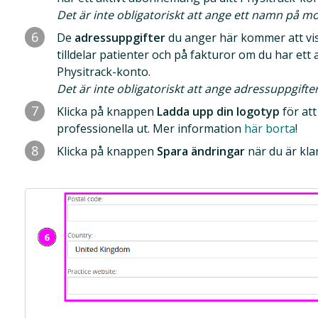
Det är inte obligatoriskt att ange ett namn på m
6
De
adressuppgifter
du anger här kommer att vi
tilldelar patienter och på fakturor om du har ett
Physitrack-konto.
Det är inte obligatoriskt att ange adressuppgifter
7
Klicka på knappen
Ladda upp din logotyp
för att
professionella ut. Mer information
här borta
!
8
Klicka på knappen
Spara ändringar
när du är kla