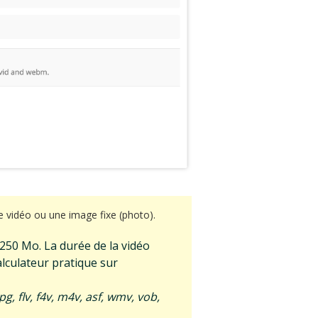
 vidéo ou une image fixe (photo).
e 250 Mo. La durée de la vidéo
lculateur pratique sur
, flv, f4v, m4v, asf, wmv, vob,