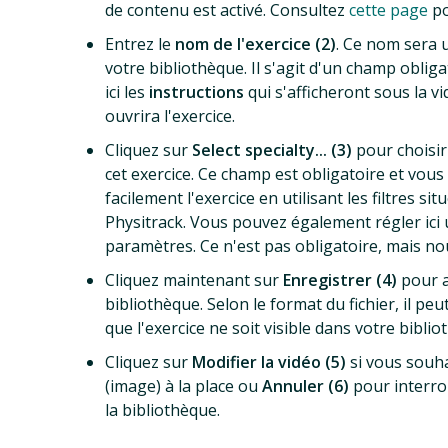
de contenu est activé. Consultez
cette page
po
Entrez le
nom de l'exercice (2)
. Ce nom sera u
votre bibliothèque. Il s'agit d'un champ oblig
ici les
instructions
qui s'afficheront sous la v
ouvrira l'exercice.
Cliquez sur
Select specialty... (3)
pour choisir 
cet exercice. Ce champ est obligatoire et vou
facilement l'exercice en utilisant les filtres s
Physitrack. Vous pouvez également régler ic
paramètres. Ce n'est pas obligatoire, mais n
Cliquez maintenant sur
Enregistrer (4)
pour a
bibliothèque. Selon le format du fichier, il pe
que l'exercice ne soit visible dans votre biblio
Cliquez sur
Modifier la vidéo (5)
si vous souhai
(image) à la place ou
Annuler (6)
pour interro
la bibliothèque.