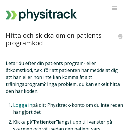
Toggle
Navigatio
Fysitrack
Hitta och skicka om en patients
programkod
PT Direkt
Kontakta support
Letar du efter din patients program- eller
åtkomstkod, t.ex. för att patienten har meddelat dig
att han eller hon inte kan komma åt sitt
träningsprogram? Inga problem, du kan enkelt hitta
den här koden.
Logga in
på ditt Physitrack-konto om du inte redan
har gjort det.
Klicka på
”Patienter”
längst upp till vänster på
skärmen och välj sedan den patient vars