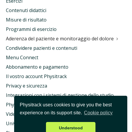
Esercizi
Contenuti didattici
Misure di risultato
Programmi di esercizio
Aderenza del paziente e monitoraggio del dolore
Condividere pazienti e contenuti
Menu Connect
Abbonamento e pagamento
Il vostro account Physitrack
Privacy e sicurezza
Integrazioni con i sistemi di gestione dello studio
Physitrack e assicurazione sanitaria
Physitrack uses cookies to give you the best
experience on its support site.
Cookie policy
Videoconsulto e teleassistenza
Università Physitrack
Understood