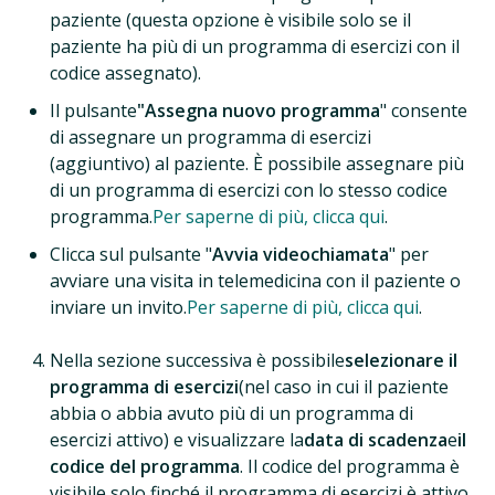
paziente (questa opzione è visibile solo se il
paziente ha più di un programma di esercizi con il
codice assegnato).
Il pulsante
"Assegna nuovo programma
" consente
di assegnare un programma di esercizi
(aggiuntivo) al paziente. È possibile assegnare più
di un programma di esercizi con lo stesso codice
programma.
Per saperne di più, clicca qui
.
Clicca sul pulsante "
Avvia videochiamata
" per
avviare una visita in telemedicina con il paziente o
inviare un invito.
Per saperne di più, clicca qui
.
Nella sezione successiva è possibile
selezionare il
programma di esercizi
(nel caso in cui il paziente
abbia o abbia avuto più di un programma di
esercizi attivo) e visualizzare la
data di scadenza
e
il
codice del programma
. Il codice del programma è
visibile solo finché il programma di esercizi è attivo.