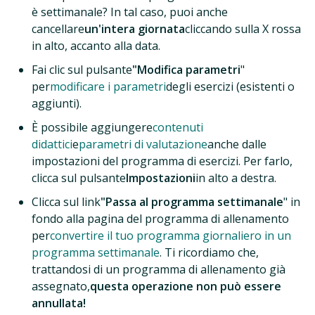
è settimanale? In tal caso, puoi anche
cancellare
un'intera giornata
cliccando sulla X rossa
in alto, accanto alla data.
Fai clic sul pulsante
"Modifica parametri
"
per
modificare i parametri
degli esercizi (esistenti o
aggiunti).
È possibile aggiungere
contenuti
didattici
e
parametri di valutazione
anche dalle
impostazioni del programma di esercizi. Per farlo,
clicca sul pulsante
Impostazioni
in alto a destra.
Clicca sul link
"Passa al programma settimanale
" in
fondo alla pagina del programma di allenamento
per
convertire il tuo programma giornaliero in un
programma settimanale
. Ti ricordiamo che,
trattandosi di un programma di allenamento già
assegnato,
questa operazione non può essere
annullata!