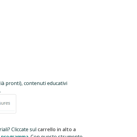
già pronti), contenuti educativi
.
riali? Cliccate sul
carrello in alto a
l programma
. Con questo strumento