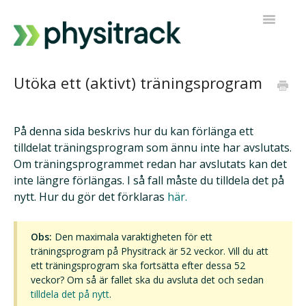
Toggle
Navigatio
Fysitrack
Utöka ett (aktivt) träningsprogram
PT Direkt
På denna sida beskrivs hur du kan förlänga ett
Kontakta support
tilldelat träningsprogram som ännu inte har avslutats.
Om träningsprogrammet redan har avslutats kan det
inte längre förlängas. I så fall måste du tilldela det på
nytt. Hur du gör det förklaras
här.
Obs:
Den maximala varaktigheten för ett
träningsprogram på Physitrack är 52 veckor. Vill du att
ett träningsprogram ska fortsätta efter dessa 52
veckor? Om så är fallet ska du avsluta det och sedan
tilldela det på nytt
.