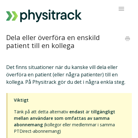
Toggle
Navigatio
Fysitrack
Dela eller överföra en enskild
patient till en kollega
PT Direkt
Kontakta support
Det finns situationer när du kanske vill dela eller
överföra en patient (eller några patienter) till en
kollega. På Physitrack gör du det i några enkla steg.
Viktigt
Tänk på att detta alternativ
endast
är
tillgängligt
mellan användare som omfattas av samma
abonnemang
(kollegor eller medlemmar i samma
PTDirect-abonnemang)