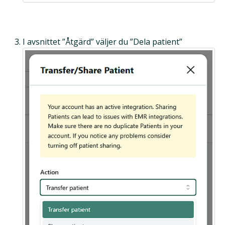
I avsnittet ”Åtgärd” väljer du ”Dela patient”