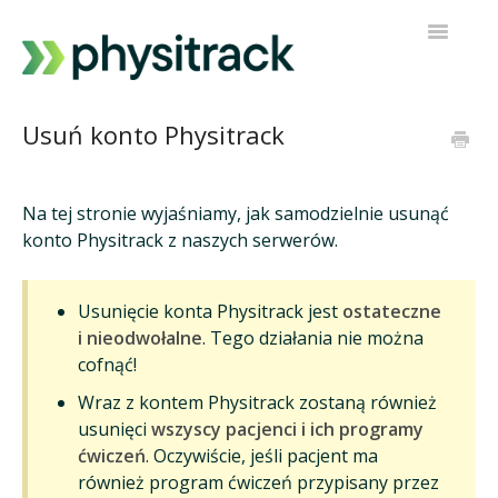
Przełącz
nawigacj
Physitrack
Usuń konto Physitrack
PT Direct
Na tej stronie wyjaśniamy, jak samodzielnie usunąć
Kontakt z pomocą techniczną
konto Physitrack z naszych serwerów.
Usunięcie konta Physitrack jest
ostateczne
i nieodwołalne
. Tego działania nie można
cofnąć!
Wraz z kontem Physitrack zostaną również
usunięci
wszyscy pacjenci i ich programy
ćwiczeń
. Oczywiście, jeśli pacjent ma
również program ćwiczeń przypisany przez