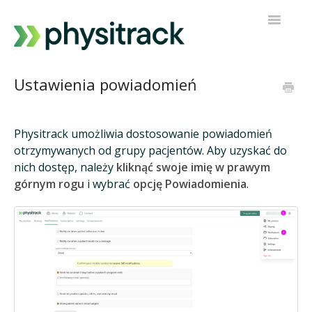
Przełącz
nawigacj
Physitrack
Ustawienia powiadomień
PT Direct
Physitrack umożliwia dostosowanie powiadomień
Kontakt z pomocą techniczną
otrzymywanych od grupy pacjentów. Aby uzyskać do
nich dostęp, należy
kliknąć swoje imię w prawym
górnym rogu
i wybrać
opcję Powiadomienia
.