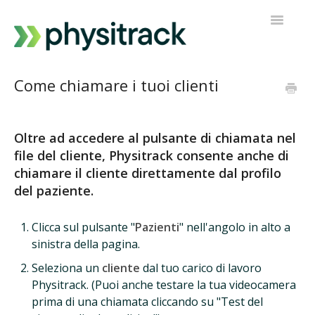
Navigazi
a
scorrimen
Physitrack
Come chiamare i tuoi clienti
PT Diretto
Oltre ad accedere al pulsante di chiamata nel
Contatta l'assistenza
file del cliente, Physitrack consente anche di
chiamare il cliente direttamente dal profilo
del paziente.
Clicca sul pulsante "
Pazienti
" nell'angolo in alto a
sinistra della pagina.
Seleziona un
cliente
dal tuo carico di lavoro
Physitrack. (Puoi anche testare la tua videocamera
prima di una chiamata cliccando su "Test del