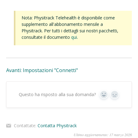
Nota: Physitrack Telehealth è disponibile come
supplemento all'abbonamento mensile a
Physitrack. Per tutti i dettagli sui nostri pacchetti,
consultate il documento
qui
.
Avanti: Impostazioni "Connetti"
Questo ha risposto alla sua domanda?
Sì
No
Contattate:
Contatta Physitrack
Ultimo aggiornamento: 17 marzo 2026