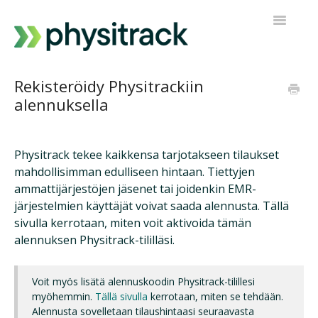
Toggle
Navigatio
Physitrack
Rekisteröidy Physitrackiin
alennuksella
PT Direct
Ota yhteyttä tukeen
Physitrack tekee kaikkensa tarjotakseen tilaukset
mahdollisimman edulliseen hintaan. Tiettyjen
ammattijärjestöjen jäsenet tai joidenkin EMR-
järjestelmien käyttäjät voivat saada alennusta. Tällä
sivulla kerrotaan, miten voit aktivoida tämän
alennuksen Physitrack-tililläsi.
Voit myös lisätä alennuskoodin Physitrack-tilillesi
myöhemmin.
Tällä sivulla
kerrotaan, miten se tehdään.
Alennusta sovelletaan tilaushintaasi seuraavasta