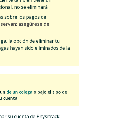
aciente también tiene un
onal, no se eliminará.
es sobre los pagos de
onservan; asegúrese de
ega, la opción de eliminar tu
egas hayan sido eliminados de la
 un
de un colega
o bajo el tipo de
su cuenta
.
nar su cuenta de Physitrack: