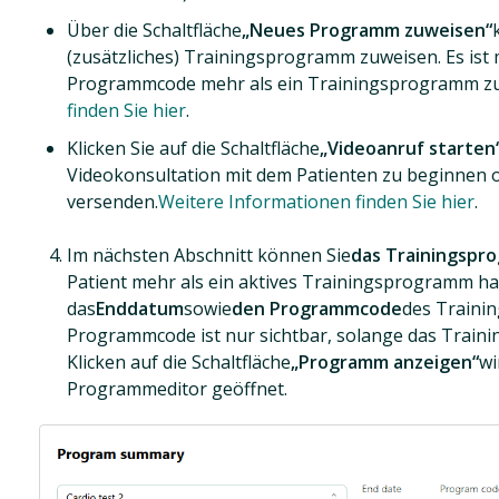
Über die Schaltfläche
„Neues Programm zuweisen“
(zusätzliches) Trainingsprogramm zuweisen. Es ist
Programmcode mehr als ein Trainingsprogramm z
finden Sie hier
.
Klicken Sie auf die Schaltfläche
„Videoanruf starten
Videokonsultation mit dem Patienten zu beginnen o
versenden.
Weitere Informationen finden Sie hier
.
Im nächsten Abschnitt können Sie
das Trainingspr
Patient mehr als ein aktives Trainingsprogramm ha
das
Enddatum
sowie
den Programmcode
des Traini
Programmcode ist nur sichtbar, solange das Traini
Klicken auf die Schaltfläche
„Programm anzeigen“
wi
Programmeditor geöffnet.