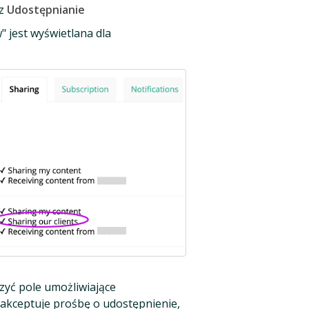
rz
Udostępnianie
" jest wyświetlana dla
czyć pole umożliwiające
aakceptuje prośbę o udostępnienie,