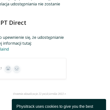
elacja udostępniania nie zostanie
 PT Direct
o upewnienie się, że udostępnianie
informacji tutaj:
laind
e?
Tak
Nie
Ostatnia aktualizacja 22 października 2022 r.
Physitrack uses cookies to give you the best