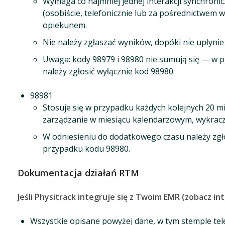
Wymaga co najmniej jednej interakcji synchronic
(osobiście, telefonicznie lub za pośrednictwem 
opiekunem.
Nie należy zgłaszać wyników, dopóki nie upłyni
Uwaga: kody 98979 i 98980 nie sumują się — w p
należy zgłosić wyłącznie kod 98980.
98981
Stosuje się w przypadku każdych kolejnych 20 
zarządzanie w miesiącu kalendarzowym, wykracz
W odniesieniu do dodatkowego czasu należy zgłos
przypadku kodu 98980.
Dokumentacja działań RTM
Jeśli Physitrack integruje się z Twoim EMR (zobacz in
Wszystkie opisane powyżej dane, w tym stemple te