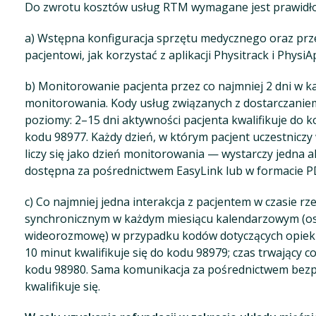
Do zwrotu kosztów usług RTM wymagane jest prawidł
a) Wstępna konfiguracja sprzętu medycznego oraz przes
pacjentowi, jak korzystać z aplikacji Physitrack i PhysiA
b) Monitorowanie pacjenta przez co najmniej 2 dni w 
monitorowania. Kody usług związanych z dostarczanie
poziomy: 2–15 dni aktywności pacjenta kwalifikuje do k
kodu 98977. Każdy dzień, w którym pacjent uczestniczy
liczy się jako dzień monitorowania — wystarczy jedna
dostępna za pośrednictwem EasyLink lub w formacie PD
c) Co najmniej jedna interakcja z pacjentem w czasie rz
synchronicznym w każdym miesiącu kalendarzowym (osob
wideorozmowę) w przypadku kodów dotyczących opieki. 
10 minut kwalifikuje się do kodu 98979; czas trwający co
kodu 98980. Sama komunikacja za pośrednictwem bezp
kwalifikuje się.