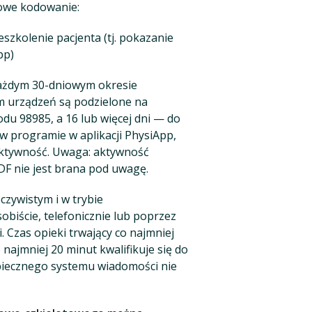
owe kodowanie:
zkolenie pacjenta (tj. pokazanie
pp)
każdym 30-dniowym okresie
m urządzeń są podzielone na
odu 98985, a 16 lub więcej dni — do
 w programie w aplikacji PhysiApp,
 aktywność. Uwaga: aktywność
F nie jest brana pod uwagę.
eczywistym i w trybie
iście, telefonicznie lub poprzez
Czas opieki trwający co najmniej
 najmniej 20 minut kwalifikuje się do
iecznego systemu wiadomości nie