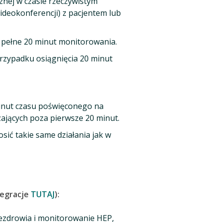
znej w czasie rzeczywistym
wideokonferencji) z pacjentem lub
e pełne 20 minut monitorowania.
rzypadku osiągnięcia 20 minut
minut czasu poświęconego na
ających poza pierwsze 20 minut.
ić takie same działania jak w
tegracje
TUTAJ
):
lezdrowia i monitorowanie HEP,