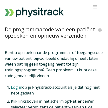
Navigatie
Toggelen
Physitrack
De programmacode van een patiënt
opzoeken en opnieuw verzenden
PT Direct
Neem contact op
Bent u op zoek naar de programma- of toegangscode
van uw patiënt, bijvoorbeeld omdat hij u heeft laten
weten dat hij geen toegang heeft tot zijn
trainingsprogramma? Geen probleem, u kunt deze
code gemakkelijk vinden.
Log in
op je Physitrack-account als je dat nog niet
hebt gedaan.
Klik linksboven in het scherm op
‘Patiënten’
en
selecteer vervolgens de patiënt waarvan u de