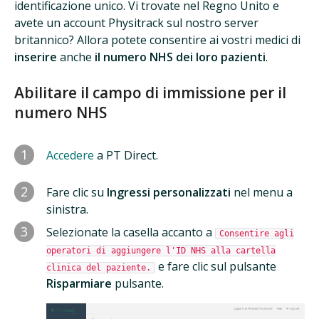
identificazione unico. Vi trovate nel Regno Unito e
avete un account Physitrack sul nostro server
britannico? Allora potete consentire ai vostri medici di
inserire
anche
il numero NHS dei loro pazienti
.
Abilitare il campo di immissione per il
numero NHS
1
Accedere
a PT Direct.
2
Fare clic su
Ingressi personalizzati
nel menu a
sinistra.
3
Selezionate la casella accanto a
Consentire agli
operatori di aggiungere l'ID NHS alla cartella
e fare clic sul pulsante
clinica del paziente.
Risparmiare
pulsante.