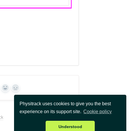
Sí
No
Physitrack uses cookies to give you the best
experience on its support site.
Cookie policy
ck
Última actualización: 1 de junio de 2026
Understood