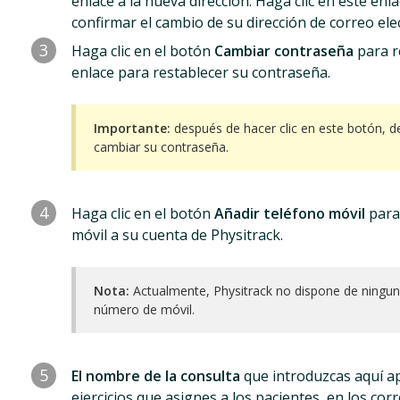
enlace a la nueva dirección. Haga clic en este en
confirmar el cambio de su dirección de correo ele
3
Haga clic en el botón
Cambiar contraseña
para r
enlace para restablecer su contraseña.
Importante:
después de hacer clic en este botón, d
cambiar su contraseña.
4
Haga clic en el botón
Añadir teléfono móvil
para
móvil a su cuenta de Physitrack.
Nota:
Actualmente, Physitrack no dispone de ningun
número de móvil.
5
El nombre de la consulta
que introduzcas aquí a
ejercicios que asignes a los pacientes, en los cor