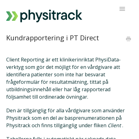
Toggle
Navigatio
Fysitrack
Kundrapportering i PT Direct
PT Direkt
Client Reporting är ett klinikerinriktat PhysiData-
Kontakta support
verktyg som gör det möjligt för en vårdgivare att
identifiera patienter som inte har besvarat
frågeformulär för resultatmätning, tittat på
utbildningsinnehåll eller har låg rapporterad
följsamhet till ordinerade övningar.
Den är tillgänglig för alla vårdgivare som använder
Physitrack som en del av basprenumerationen på
Physitrack och finns tillgänglig under fliken
Client
.
Tabellerna fylls i automatiskt när saknade data