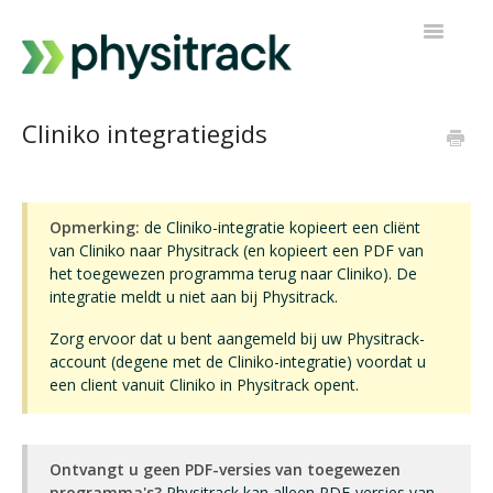
Navigatie
Toggelen
Physitrack
Cliniko integratiegids
PT Direct
Neem contact op
Opmerking:
de Cliniko-integratie kopieert een cliënt
van Cliniko naar Physitrack (en kopieert een PDF van
het toegewezen programma terug naar Cliniko). De
integratie meldt u niet aan bij Physitrack.
Zorg ervoor dat u bent aangemeld bij uw Physitrack-
account (degene met de Cliniko-integratie) voordat u
een client vanuit Cliniko in Physitrack opent.
Ontvangt u geen PDF-versies van toegewezen
programma's?
Physitrack kan alleen PDF-versies van