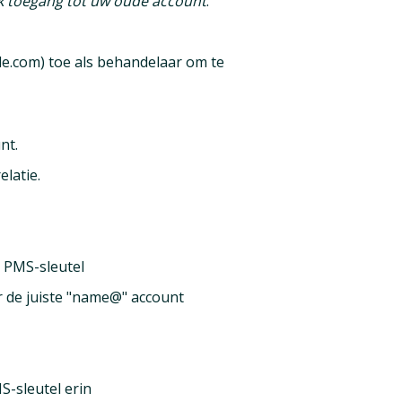
ijk toegang tot uw oude account
.
e.com) toe als behandelaar om te
nt.
elatie.
 PMS-sleutel
r de juiste "name@" account
S-sleutel erin