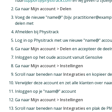
naar
support@physitrack.com
en wij geven u tijdel
Ga naar
Mijn account > Delen
Voeg de nieuwe "name@" (bijv. practitioner@exampl
delen met
Afmelden bij Physitrack
Log in op Physitrack met uw nieuwe "name@" accou
Ga naar
Mijn account > Delen
en accepteer de deelr
Inloggen op het oude account vanuit Gensolve
Ga naar
Mijn account > Instellingen
Scroll naar beneden naar
Integraties
en kopieer de
Verwijder deze account en zet alle klanten over naa
Inloggen op je "naam@" account
Ga naar
Mijn account > Instellingen
Scroll naar beneden naar
Integraties
en plak de PM