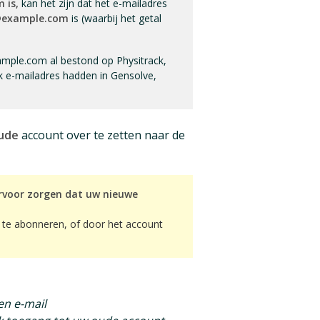
 is,
kan het zijn dat het e-mailadres
@example.com
is (waarbij het getal
ample.com al bestond op Physitrack,
k e-mailadres hadden in Gensolve,
ude
account over te zetten naar de
rvoor zorgen dat uw nieuwe
k te abonneren, of door het account
en e-mail