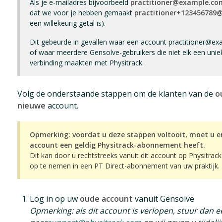
Als je e-mailadres bijvoorbeeld
practitioner@example.com
dat we voor je hebben gemaakt
practitioner+123456789
een willekeurig getal is).
Dit gebeurde in gevallen waar een account practitioner@ex
of waar meerdere Gensolve-gebruikers die niet elk een unie
verbinding maakten met Physitrack.
Volg de onderstaande stappen om de klanten van de
o
nieuwe
account.
Opmerking: voordat u deze stappen voltooit, moet u e
account een geldig Physitrack-abonnement heeft.
Dit kan door u rechtstreeks vanuit dit account op Physitrac
op te nemen in een PT Direct-abonnement van uw praktijk.
Log in op uw
oude account
vanuit Gensolve
Opmerking: als dit account is verlopen, stuur dan e