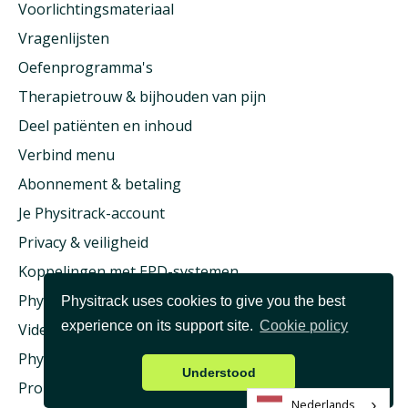
Voorlichtingsmateriaal
Vragenlijsten
Oefenprogramma's
Therapietrouw & bijhouden van pijn
Deel patiënten en inhoud
Verbind menu
Abonnement & betaling
Je Physitrack-account
Privacy & veiligheid
Koppelingen met EPD-systemen
Physitrack & ziektekostenverzekering
Physitrack uses cookies to give you the best
experience on its support site.
Cookie policy
Videoconsult & Telehealth
Physitrack University
Understood
Problemen oplossen
Nederlands