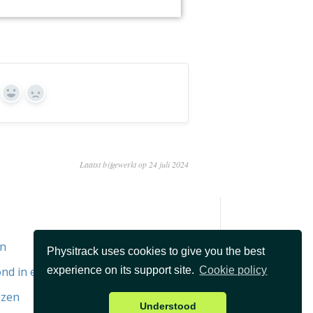
Ja
Geen
Laatst bijgewerkt op 24 juli 2024
en
Physitrack uses cookies to give you the best
experience on its support site.
Cookie policy
ond in een trainingsprogramma?
jzen
Understood