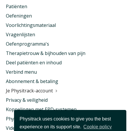
Patiënten
Oefeningen
Voorlichtingsmateriaal
Vragenlijsten
Oefenprogramma's
Therapietrouw & bijhouden van pijn
Deel patiënten en inhoud
Verbind menu
Abonnement & betaling
Je Physitrack-account
Privacy & veiligheid
Koppelingen met EPD-systemen
Physitrack & ziektekostenverzekering
Physitrack uses cookies to give you the best
experience on its support site.
Cookie policy
Videoconsult & Telehealth