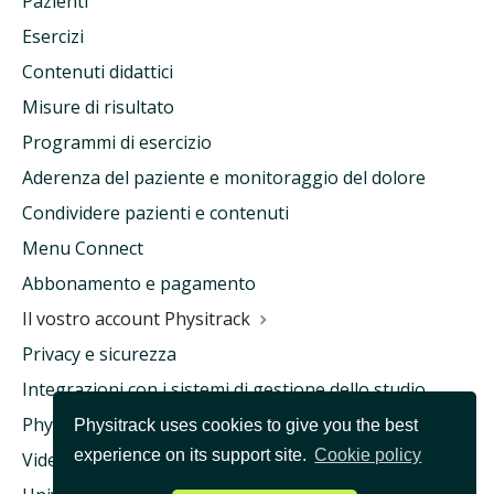
Pazienti
Esercizi
Contenuti didattici
Misure di risultato
Programmi di esercizio
Aderenza del paziente e monitoraggio del dolore
Condividere pazienti e contenuti
Menu Connect
Abbonamento e pagamento
Il vostro account Physitrack
Privacy e sicurezza
Integrazioni con i sistemi di gestione dello studio
Physitrack e assicurazione sanitaria
Physitrack uses cookies to give you the best
experience on its support site.
Cookie policy
Videoconsulto e teleassistenza