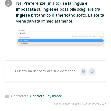
3
Nel
Preferenze
(in alto),
se la lingua è
impostata su Inglese
è possibile scegliere tra
Inglese britannico o americano
sotto. La scelta
viene salvata immediatamente.
Questo ha risposto alla sua domanda?
Sì
No
Contattate:
Contatta Physitrack
Ultimo aggiornamento il 15 novembre 2023