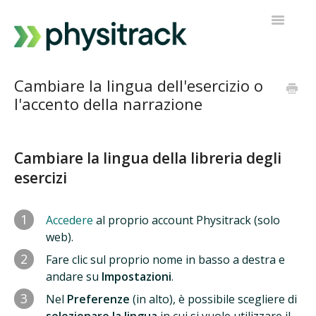
Navigazi
a
scorrimen
Physitrack
Cambiare la lingua dell'esercizio o
l'accento della narrazione
PT Diretto
Contatta l'assistenza
Cambiare la lingua della libreria degli
esercizi
1
Accedere
al proprio account Physitrack (solo
web).
2
Fare clic sul proprio nome in basso a destra e
andare su
Impostazioni
.
3
Nel
Preferenze
(in alto), è possibile scegliere di