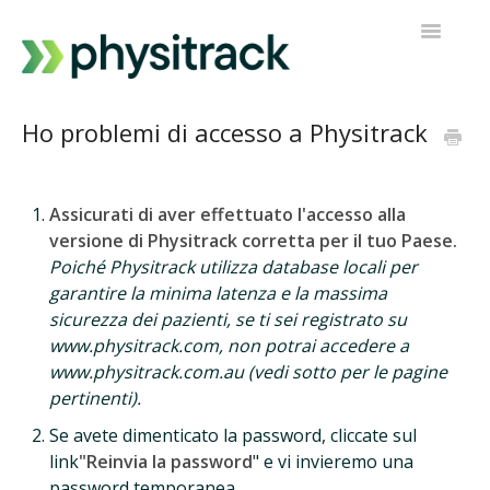
Navigazi
a
scorrimen
Physitrack
Ho problemi di accesso a Physitrack
PT Diretto
Assicurati di aver effettuato l'accesso alla
Contatta l'assistenza
versione di Physitrack corretta per il tuo Paese.
Poiché Physitrack utilizza database locali per
garantire la minima latenza e la massima
sicurezza dei pazienti, se ti sei registrato su
www.physitrack.com, non potrai accedere a
www.physitrack.com.au (vedi sotto per le pagine
pertinenti).
Se avete dimenticato la password, cliccate sul
link
"Reinvia la password
" e vi invieremo una
password temporanea.