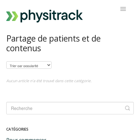
Toggle
Navigatio
Physitrack
Partage de patients et de
contenus
PT Direct
Contacter le support
Aucun article n'a été trouvé dans cette catégorie.
CATÉGORIES
Pour commencer