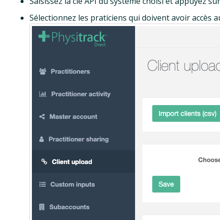
Saisissez la clé API du système choisi et appuyez su
Sélectionnez les praticiens qui doivent avoir accès a