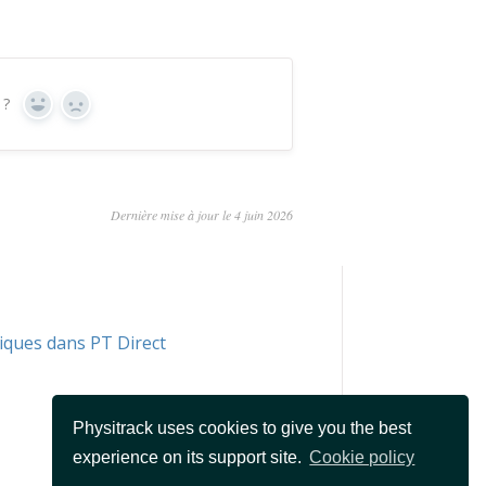
 ?
Oui
Non
Dernière mise à jour le 4 juin 2026
iques dans PT Direct
Physitrack uses cookies to give you the best
experience on its support site.
Cookie policy