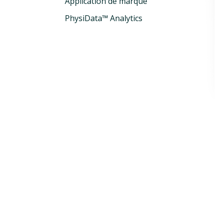
Application de marque
PhysiData™ Analytics